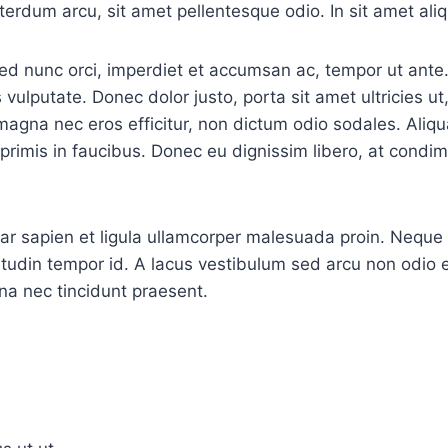
erdum arcu, sit amet pellentesque odio. In sit amet ali
. Sed nunc orci, imperdiet et accumsan ac, tempor ut an
s vulputate. Donec dolor justo, porta sit amet ultricies 
magna nec eros efficitur, non dictum odio sodales. Aliq
imis in faucibus. Donec eu dignissim libero, at condime
r sapien et ligula ullamcorper malesuada proin. Neque c
citudin tempor id. A lacus vestibulum sed arcu non odio eu
na nec tincidunt praesent.