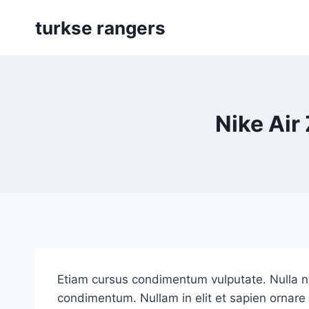
Skip
turkse rangers
to
content
Nike Ai
Etiam cursus condimentum vulputate. Nulla nisi 
condimentum. Nullam in elit et sapien ornare 