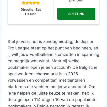
platform
DirectionBet
SPEEL NU
Casino
Stel je voor: het is zondagmiddag, de Jupiler
Pro League staat op het punt van beginnen, en
jij wilt jouw voetbalkennis omzetten in spanning
en mogelijk wat winst. Maar bij welke
bookmaker open je een account? De Belgische
sportweddenschapsmarkt is in 2026
volwassen en competitief, met tientallen
platforms die vechten om jouw aandacht. Om
je te helpen de juiste keuze te maken, heb ik
de afgelopen 114 dagen 10 van de populairste
bookmakers in België persoonlijk getest. Ik