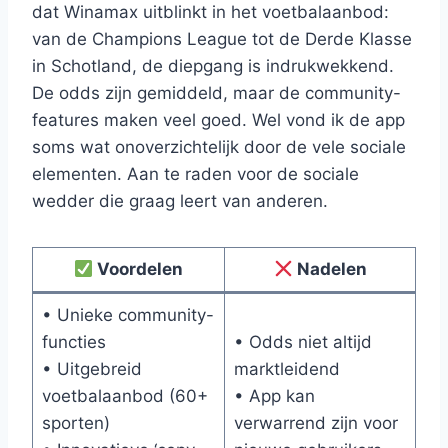
dat Winamax uitblinkt in het voetbalaanbod:
van de Champions League tot de Derde Klasse
in Schotland, de diepgang is indrukwekkend.
De odds zijn gemiddeld, maar de community-
features maken veel goed. Wel vond ik de app
soms wat onoverzichtelijk door de vele sociale
elementen. Aan te raden voor de sociale
wedder die graag leert van anderen.
Voordelen
Nadelen
• Unieke community-
functies
• Odds niet altijd
• Uitgebreid
marktleidend
voetbalaanbod (60+
• App kan
sporten)
verwarrend zijn voor