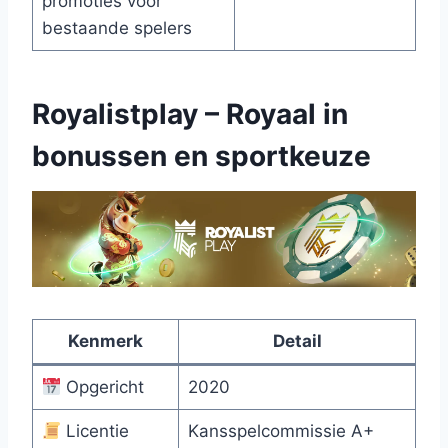
promoties voor
bestaande spelers
Royalistplay – Royaal in
bonussen en sportkeuze
Kenmerk
Detail
Opgericht
2020
Licentie
Kansspelcommissie A+