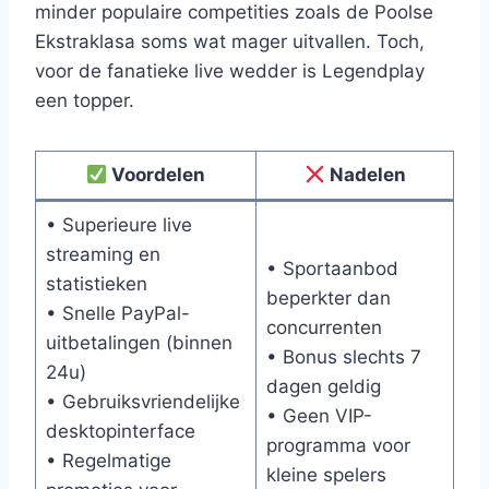
minder populaire competities zoals de Poolse
Ekstraklasa soms wat mager uitvallen. Toch,
voor de fanatieke live wedder is Legendplay
een topper.
Voordelen
Nadelen
• Superieure live
streaming en
• Sportaanbod
statistieken
beperkter dan
• Snelle PayPal-
concurrenten
uitbetalingen (binnen
• Bonus slechts 7
24u)
dagen geldig
• Gebruiksvriendelijke
• Geen VIP-
desktopinterface
programma voor
• Regelmatige
kleine spelers