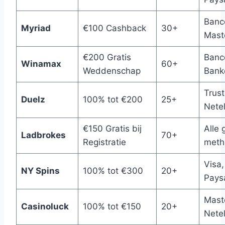
Banco
Myriad
€100 Cashback
30+
Mast
€200 Gratis
Banco
Winamax
60+
Weddenschap
Banko
Trust
Duelz
100% tot €200
25+
Netel
€150 Gratis bij
Alle
Ladbrokes
70+
Registratie
meth
Visa, 
NY Spins
100% tot €300
20+
Pays
Mast
Casinoluck
100% tot €150
20+
Netel