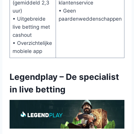
(gemiddeld 2,3
klantenservice
uur)
• Geen
• Uitgebreide
paardenweddenschappen
live betting met
cashout
• Overzichtelijke
mobiele app
Legendplay – De specialist
in live betting