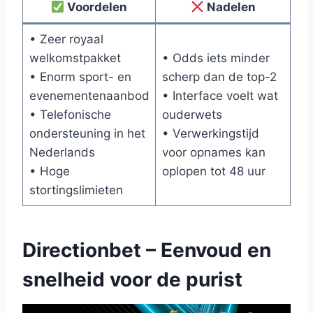
Voordelen
Nadelen
• Zeer royaal
welkomstpakket
• Odds iets minder
• Enorm sport- en
scherp dan de top-2
evenementenaanbod
• Interface voelt wat
• Telefonische
ouderwets
ondersteuning in het
• Verwerkingstijd
Nederlands
voor opnames kan
• Hoge
oplopen tot 48 uur
stortingslimieten
Directionbet – Eenvoud en
snelheid voor de purist