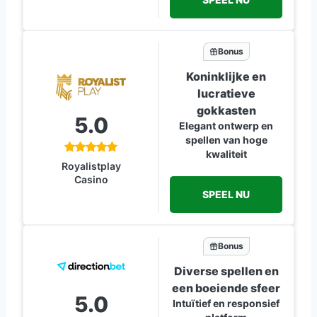
Bonus
Koninklijke en
lucratieve
gokkasten
5.0
Elegant ontwerp en
spellen van hoge
kwaliteit
Royalistplay
Casino
SPEEL NU
Bonus
Diverse spellen en
een boeiende sfeer
5.0
Intuïtief en responsief