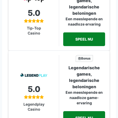
games,
legendarische
5.0
beloningen
Een meeslepende en
naadloze ervaring
Tip-Top
Casino
SPEEL NU
Bonus
Legendarische
games,
legendarische
beloningen
5.0
Een meeslepende en
naadloze game-
ervaring
Legendplay
Casino
SPEEL NU