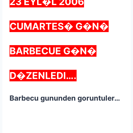
23 EYL�L 2006
CUMARTES� G�N�
BARBECUE G�N�
D�ZENLEDI….
Barbecu gununden goruntuler…