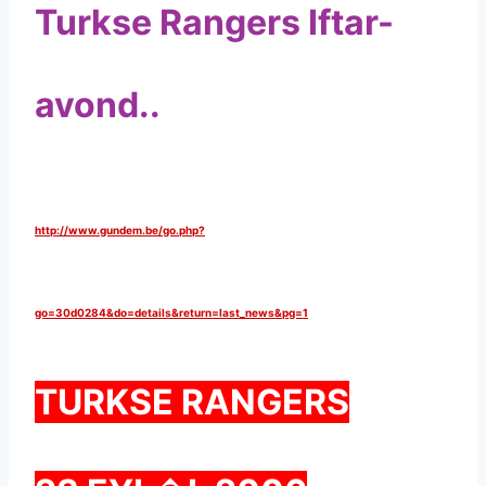
Turkse Rangers Iftar-
avond..
http://www.gundem.be/go.php?
go=30d0284&do=details&return=last_news&pg=1
TURKSE RANGERS