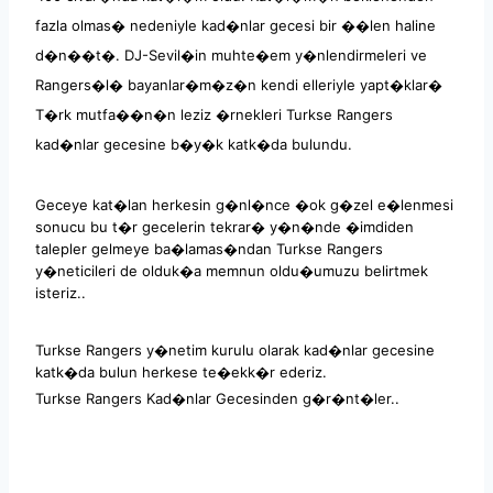
fazla olmas� nedeniyle kad�nlar gecesi bir ��len haline
d�n��t�. DJ-Sevil�in muhte�em y�nlendirmeleri ve
Rangers�l� bayanlar�m�z�n kendi elleriyle yapt�klar�
T�rk mutfa��n�n leziz �rnekleri Turkse Rangers
kad�nlar gecesine b�y�k katk�da bulundu.
Geceye kat�lan herkesin g�nl�nce �ok g�zel e�lenmesi
sonucu bu t�r gecelerin tekrar� y�n�nde �imdiden
talepler gelmeye ba�lamas�ndan Turkse Rangers
y�neticileri de olduk�a memnun oldu�umuzu belirtmek
isteriz..
Turkse Rangers y�netim kurulu olarak kad�nlar gecesine
katk�da bulun herkese te�ekk�r ederiz.
Turkse Rangers Kad�nlar Gecesinden g�r�nt�ler..