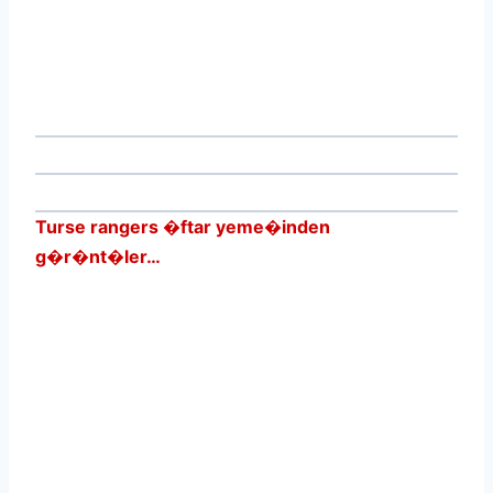
Turse rangers �ftar yeme�inden
g�r�nt�ler…