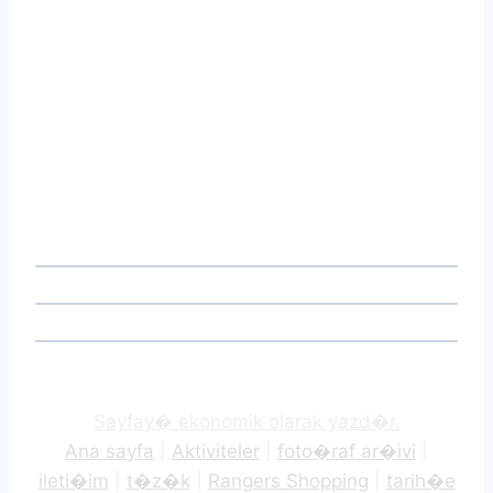
Sayfay� ekonomik olarak yazd�r.
Ana sayfa
|
Aktiviteler
|
foto�raf ar�ivi
|
ileti�im
|
t�z�k
|
Rangers Shopping
|
tarih�e