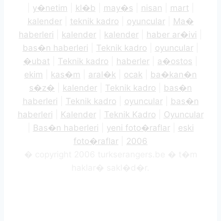
|
y�netim
|
kl�b
|
may�s
|
nisan
|
mart
|
kalender
|
teknik kadro
|
oyuncular
|
Ma�
haberleri
|
kalender
|
kalender
|
haber ar�ivi
|
bas�n haberleri
|
Teknik kadro
|
oyuncular
|
�ubat
|
Teknik kadro
|
haberler
|
a�ostos
|
ekim
|
kas�m
|
aral�k
|
ocak
|
ba�kan�n
s�z�
|
kalender
|
Teknik kadro
|
bas�n
haberleri
|
Teknik kadro
|
oyuncular
|
bas�n
haberleri
|
Kalender
|
Teknik Kadro
|
Oyuncular
|
Bas�n haberleri
|
yeni foto�raflar
|
eski
foto�raflar
|
2006
� copyright 2006 turkserangers.be � t�m
haklar� sakl�d�r.