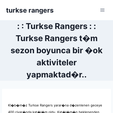
Skip
turkse rangers
to
content
: : Turkse Rangers : :
Turkse Rangers t�m
sezon boyunca bir �ok
aktiviteler
yapmaktad�r..
Kl�b�m�z Turkse Rangers yarar�na d�zenlenen geceye
400 civar�nda kat�l�m oldu. Kat�l�m�n beklenenden