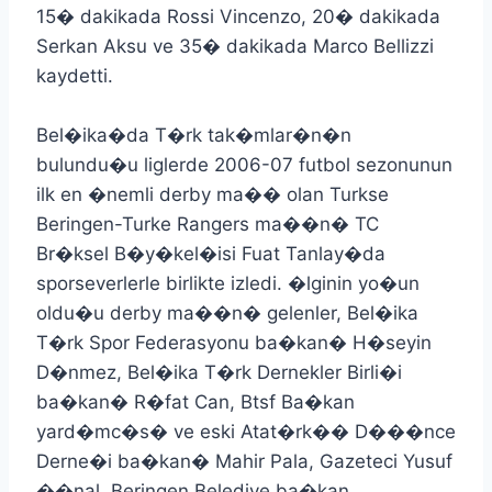
15� dakikada Rossi Vincenzo, 20� dakikada
Serkan Aksu ve 35� dakikada Marco Bellizzi
kaydetti.
Bel�ika�da T�rk tak�mlar�n�n
bulundu�u liglerde 2006-07 futbol sezonunun
ilk en �nemli derby ma�� olan Turkse
Beringen-Turke Rangers ma��n� TC
Br�ksel B�y�kel�isi Fuat Tanlay�da
sporseverlerle birlikte izledi. �lginin yo�un
oldu�u derby ma��n� gelenler, Bel�ika
T�rk Spor Federasyonu ba�kan� H�seyin
D�nmez, Bel�ika T�rk Dernekler Birli�i
ba�kan� R�fat Can, Btsf Ba�kan
yard�mc�s� ve eski Atat�rk�� D���nce
Derne�i ba�kan� Mahir Pala, Gazeteci Yusuf
��nal, Beringen Belediye ba�kan