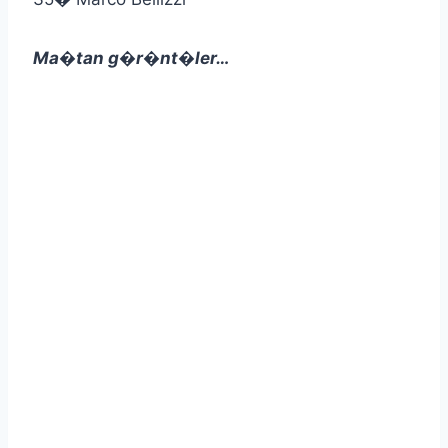
Ma�tan g�r�nt�ler…