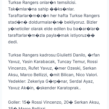
Turkse Rangers onlar�n temsilcisi.
Tak�mlar�na sahip ��ks�nlar.
Taraftarlar�m�z�n her hafta Turkse Rangers
stad�n� doldurmalar�n� bekliyoruz. Bizler
y�neticiler olarak elde edilen bu ba�ar�lar�
taraftarlar�m�zla payla�mak istiyoruz��
dedi.
Turkse Rangers kadrosu:Giulietti Danilo, �rfan
Yavuz, Yasin Karabacak, Tuncay Temur, Rossi
Vincenzo, Rufet Yavuz, �mer Ozeski, Serkan
Aksu, Marco Bellizzi, �mit Bilican, Nico Valori.
Yedekler: Zekeriya G�rp�nar, Serdal Ayaz,
Yavuz Ak�in, �skender Karatoprak..
Goller: 15� Rossi Vincenzo, 20� Serkan Aksu,
35� Marco Bellizzi