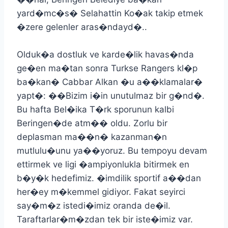
yard�mc�s� Selahattin Ko�ak takip etmek
�zere gelenler aras�ndayd�..
Olduk�a dostluk ve karde�lik havas�nda
ge�en ma�tan sonra Turkse Rangers kl�p
ba�kan� Cabbar Alkan �u a��klamalar�
yapt�: ��Bizim i�in unutulmaz bir g�nd�.
Bu hafta Bel�ika T�rk sporunun kalbi
Beringen�de atm�� oldu. Zorlu bir
deplasman ma��n� kazanman�n
mutlulu�unu ya��yoruz. Bu tempoyu devam
ettirmek ve ligi �ampiyonlukla bitirmek en
b�y�k hedefimiz. �imdilik sportif a��dan
her�ey m�kemmel gidiyor. Fakat seyirci
say�m�z istedi�imiz oranda de�il.
Taraftarlar�m�zdan tek bir iste�imiz var.