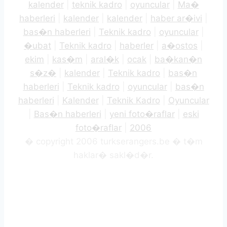
kalender
|
teknik kadro
|
oyuncular
|
Ma�
haberleri
|
kalender
|
kalender
|
haber ar�ivi
|
bas�n haberleri
|
Teknik kadro
|
oyuncular
|
�ubat
|
Teknik kadro
|
haberler
|
a�ostos
|
ekim
|
kas�m
|
aral�k
|
ocak
|
ba�kan�n
s�z�
|
kalender
|
Teknik kadro
|
bas�n
haberleri
|
Teknik kadro
|
oyuncular
|
bas�n
haberleri
|
Kalender
|
Teknik Kadro
|
Oyuncular
|
Bas�n haberleri
|
yeni foto�raflar
|
eski
foto�raflar
|
2006
� copyright 2006 turkserangers.be � t�m
haklar� sakl�d�r.