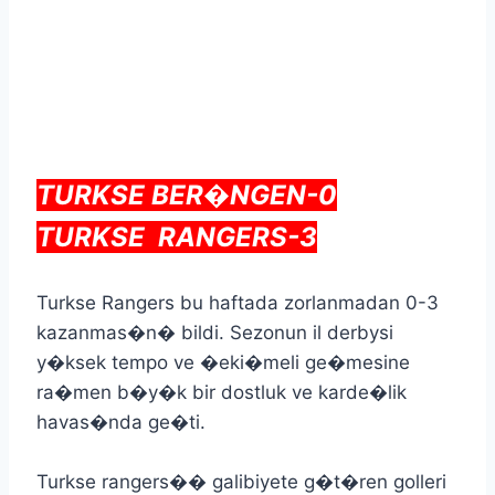
TURKSE BER�NGEN-0
TURKSE RANGERS-3
Turkse Rangers bu haftada zorlanmadan 0-3
kazanmas�n� bildi. Sezonun il derbysi
y�ksek tempo ve �eki�meli ge�mesine
ra�men b�y�k bir dostluk ve karde�lik
havas�nda ge�ti.
Turkse rangers�� galibiyete g�t�ren golleri