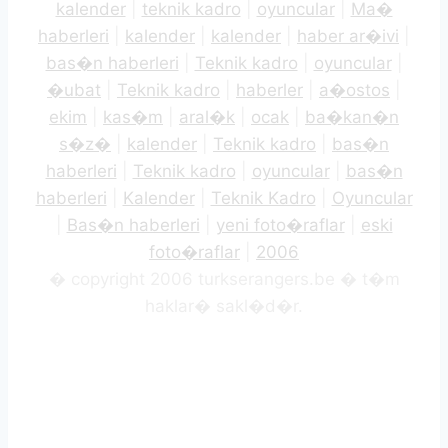
kalender
|
teknik kadro
|
oyuncular
|
Ma�
haberleri
|
kalender
|
kalender
|
haber ar�ivi
|
bas�n haberleri
|
Teknik kadro
|
oyuncular
|
�ubat
|
Teknik kadro
|
haberler
|
a�ostos
|
ekim
|
kas�m
|
aral�k
|
ocak
|
ba�kan�n
s�z�
|
kalender
|
Teknik kadro
|
bas�n
haberleri
|
Teknik kadro
|
oyuncular
|
bas�n
haberleri
|
Kalender
|
Teknik Kadro
|
Oyuncular
|
Bas�n haberleri
|
yeni foto�raflar
|
eski
foto�raflar
|
2006
� copyright 2006 turkserangers.be � t�m
haklar� sakl�d�r.