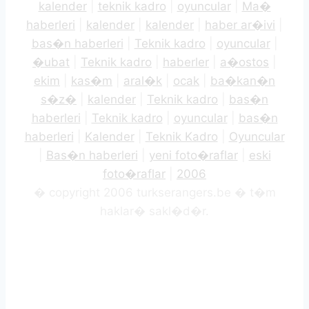
kalender
|
teknik kadro
|
oyuncular
|
Ma�
haberleri
|
kalender
|
kalender
|
haber ar�ivi
|
bas�n haberleri
|
Teknik kadro
|
oyuncular
|
�ubat
|
Teknik kadro
|
haberler
|
a�ostos
|
ekim
|
kas�m
|
aral�k
|
ocak
|
ba�kan�n
s�z�
|
kalender
|
Teknik kadro
|
bas�n
haberleri
|
Teknik kadro
|
oyuncular
|
bas�n
haberleri
|
Kalender
|
Teknik Kadro
|
Oyuncular
|
Bas�n haberleri
|
yeni foto�raflar
|
eski
foto�raflar
|
2006
� copyright 2006 turkserangers.be � t�m
haklar� sakl�d�r.