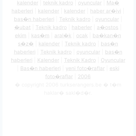
kalender
|
teknik kadro
|
oyuncular
|
Ma�
haberleri
|
kalender
|
kalender
|
haber ar�ivi
|
bas�n haberleri
|
Teknik kadro
|
oyuncular
|
�ubat
|
Teknik kadro
|
haberler
|
a�ostos
|
ekim
|
kas�m
|
aral�k
|
ocak
|
ba�kan�n
s�z�
|
kalender
|
Teknik kadro
|
bas�n
haberleri
|
Teknik kadro
|
oyuncular
|
bas�n
haberleri
|
Kalender
|
Teknik Kadro
|
Oyuncular
|
Bas�n haberleri
|
yeni foto�raflar
|
eski
foto�raflar
|
2006
� copyright 2006 turkserangers.be � t�m
haklar� sakl�d�r.