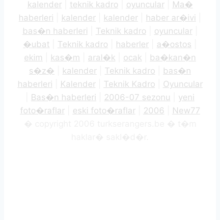
kalender
|
teknik kadro
|
oyuncular
|
Ma�
haberleri
|
kalender
|
kalender
|
haber ar�ivi
|
bas�n haberleri
|
Teknik kadro
|
oyuncular
|
�ubat
|
Teknik kadro
|
haberler
|
a�ostos
|
ekim
|
kas�m
|
aral�k
|
ocak
|
ba�kan�n
s�z�
|
kalender
|
Teknik kadro
|
bas�n
haberleri
|
Kalender
|
Teknik Kadro
|
Oyuncular
|
Bas�n haberleri
|
2006-07 sezonu
|
yeni
foto�raflar
|
eski foto�raflar
|
2006
|
New77
� copyright 2006 turkserangers.be � t�m
haklar� sakl�d�r.