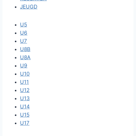
JEUGD
U5
U6
U7
U8B
U8A
U9
U10
U11
U12
U13
U14
U15
U17