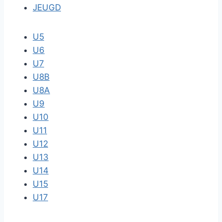
JEUGD
U5
U6
U7
U8B
U8A
U9
U10
U11
U12
U13
U14
U15
U17