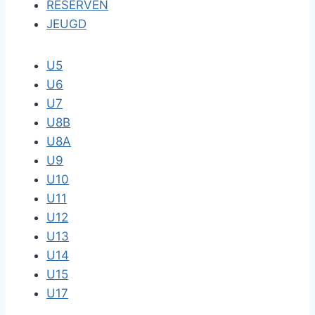
RESERVEN
JEUGD
U5
U6
U7
U8B
U8A
U9
U10
U11
U12
U13
U14
U15
U17