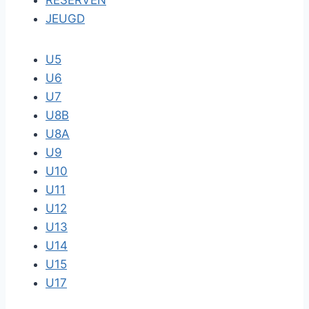
RESERVEN
JEUGD
U5
U6
U7
U8B
U8A
U9
U10
U11
U12
U13
U14
U15
U17