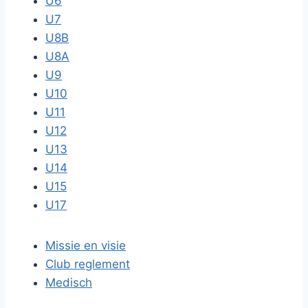
U6
U7
U8B
U8A
U9
U10
U11
U12
U13
U14
U15
U17
Missie en visie
Club reglement
Medisch