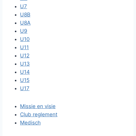
U7
U8B
U8A
U9
U10
U11
U12
U13
U14
U15
U17
Missie en visie
Club reglement
Medisch