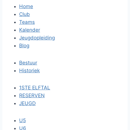
Home
Club
Teams
Kalender
Jeugdopleiding
Blog
Bestuur
Historiek
1STE ELFTAL
RESERVEN
JEUGD
U5
U6