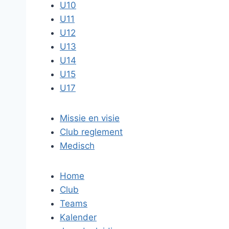
U10
U11
U12
U13
U14
U15
U17
Missie en visie
Club reglement
Medisch
Home
Club
Teams
Kalender