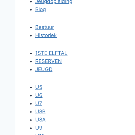
Jeugdopleiding
Blog
Bestuur
Historiek
1STE ELFTAL
RESERVEN
JEUGD
U5
U6
U7
U8B
U8A
U9