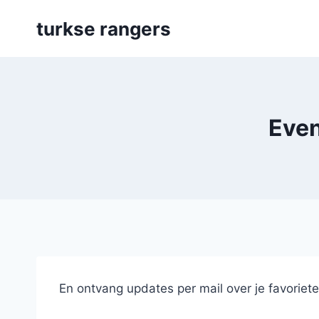
Skip
turkse rangers
to
content
Even
En ontvang updates per mail over je favoriet