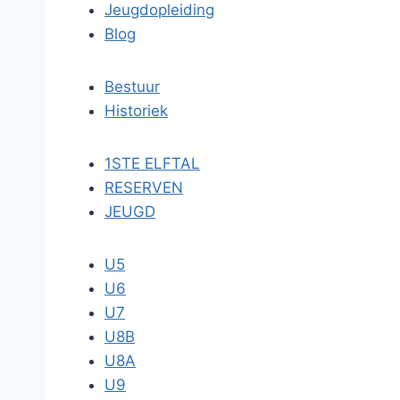
Jeugdopleiding
Blog
Bestuur
Historiek
1STE ELFTAL
RESERVEN
JEUGD
U5
U6
U7
U8B
U8A
U9