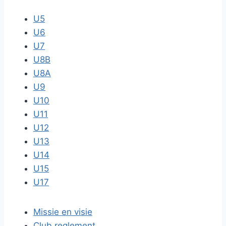
U5
U6
U7
U8B
U8A
U9
U10
U11
U12
U13
U14
U15
U17
Missie en visie
Club reglement