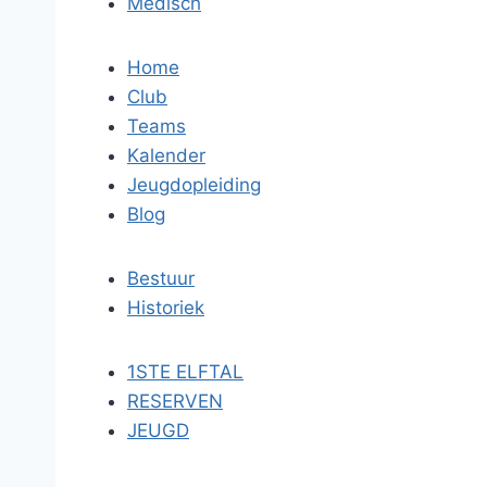
Medisch
Home
Club
Teams
Kalender
Jeugdopleiding
Blog
Bestuur
Historiek
1STE ELFTAL
RESERVEN
JEUGD