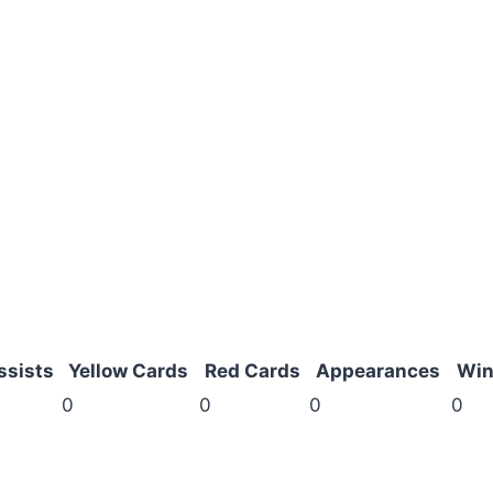
ssists
Yellow Cards
Red Cards
Appearances
Win
0
0
0
0