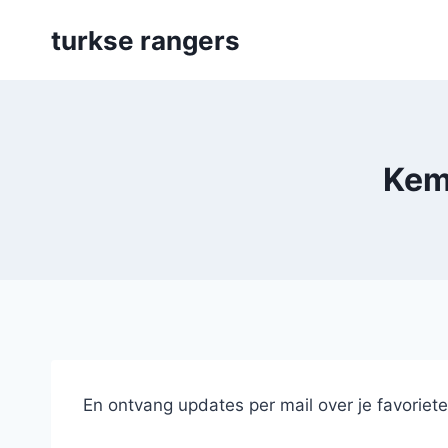
Skip
turkse rangers
to
content
Kem
En ontvang updates per mail over je favoriet