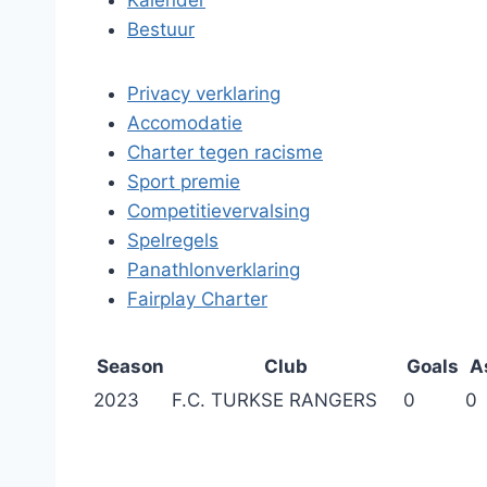
Kalender
Bestuur
Privacy verklaring
Accomodatie
Charter tegen racisme
Sport premie
Competitievervalsing
Spelregels
Panathlonverklaring
Fairplay Charter
Season
Club
Goals
A
2023
F.C. TURKSE RANGERS
0
0