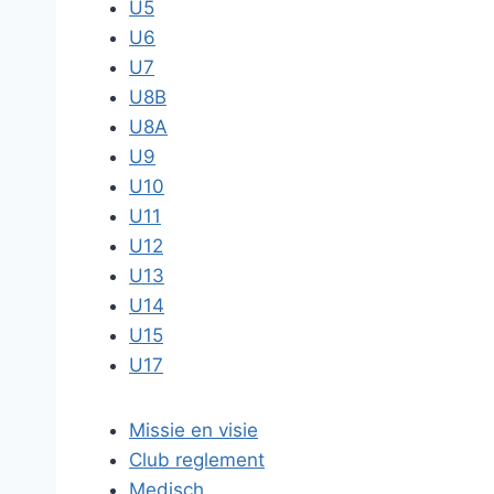
U5
U6
U7
U8B
U8A
U9
U10
U11
U12
U13
U14
U15
U17
Missie en visie
Club reglement
Medisch