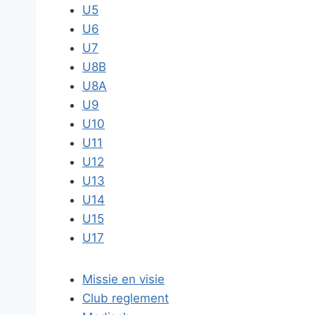
U5
U6
U7
U8B
U8A
U9
U10
U11
U12
U13
U14
U15
U17
Missie en visie
Club reglement