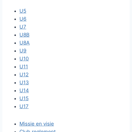
U5
U6
U7
U8B
U8A
U9
U10
U11
U12
U13
U14
U15
U17
Missie en visie
Club reglement