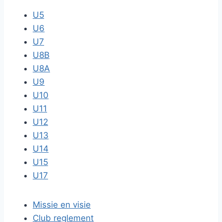
U5
U6
U7
U8B
U8A
U9
U10
U11
U12
U13
U14
U15
U17
Missie en visie
Club reglement