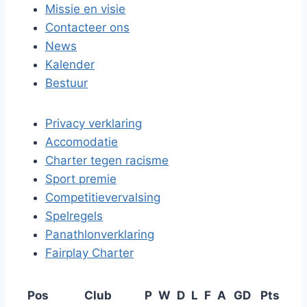
Missie en visie
Contacteer ons
News
Kalender
Bestuur
Privacy verklaring
Accomodatie
Charter tegen racisme
Sport premie
Competitievervalsing
Spelregels
Panathlonverklaring
Fairplay Charter
Pos
Club
P
W
D
L
F
A
GD
Pts