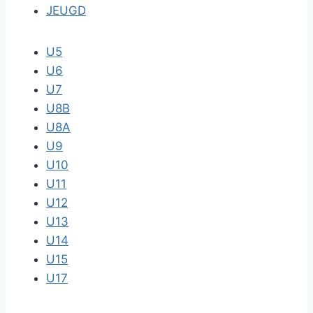
JEUGD
U5
U6
U7
U8B
U8A
U9
U10
U11
U12
U13
U14
U15
U17