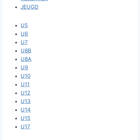
JEUGD
U5
U6
U7
U8B
U8A
U9
U10
U11
U12
U13
U14
U15
U17