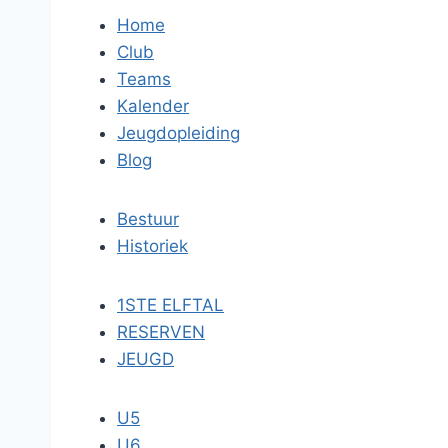
Home
Club
Teams
Kalender
Jeugdopleiding
Blog
Bestuur
Historiek
1STE ELFTAL
RESERVEN
JEUGD
U5
U6