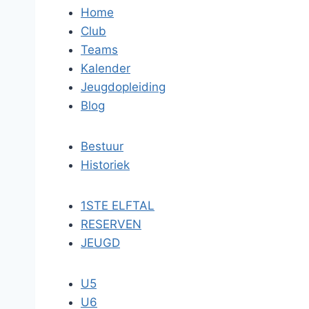
Home
Club
Teams
Kalender
Jeugdopleiding
Blog
Bestuur
Historiek
1STE ELFTAL
RESERVEN
JEUGD
U5
U6