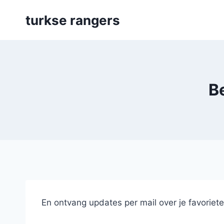
Skip
turkse rangers
to
content
B
En ontvang updates per mail over je favoriet