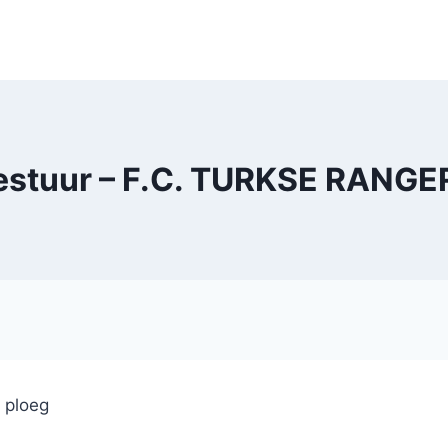
estuur – F.C. TURKSE RANGE
e ploeg