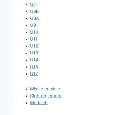
U7
U8B
U8A
U9
U10
U11
U12
U13
U14
U15
U17
Missie en visie
Club reglement
Medisch