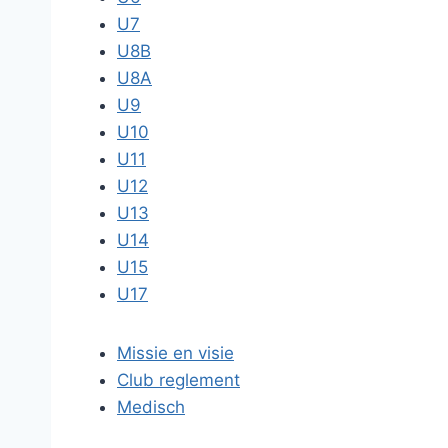
U7
U8B
U8A
U9
U10
U11
U12
U13
U14
U15
U17
Missie en visie
Club reglement
Medisch