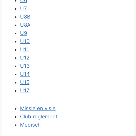
U6
U7
U8B
U8A
U9
U10
U11
U12
U13
U14
U15
U17
Missie en visie
Club reglement
Medisch