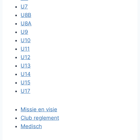
U7
U8B
U8A
U9
U10
U11
U12
U13
U14
U15
U17
Missie en visie
Club reglement
Medisch