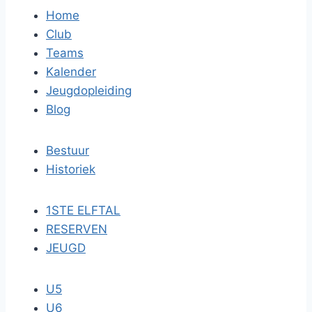
Home
Club
Teams
Kalender
Jeugdopleiding
Blog
Bestuur
Historiek
1STE ELFTAL
RESERVEN
JEUGD
U5
U6