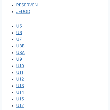
RESERVEN
JEUGD
U5
U6
U7
U8B
U8A
U9
U10
U11
U12
U13
U14
U15
U17