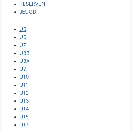
RESERVEN
JEUGD
U5
U6
U7
U8B
U8A
U9
U10
U11
U12
U13
U14
U15
U17