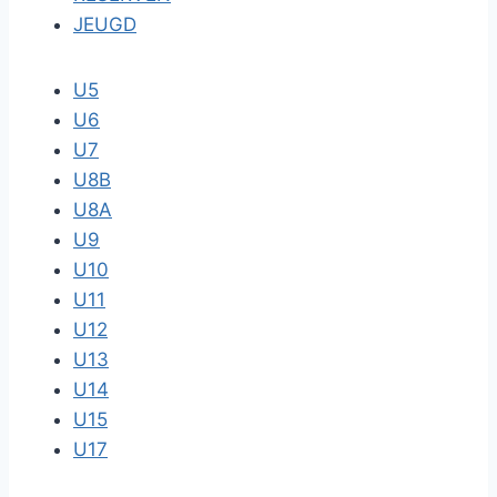
JEUGD
U5
U6
U7
U8B
U8A
U9
U10
U11
U12
U13
U14
U15
U17