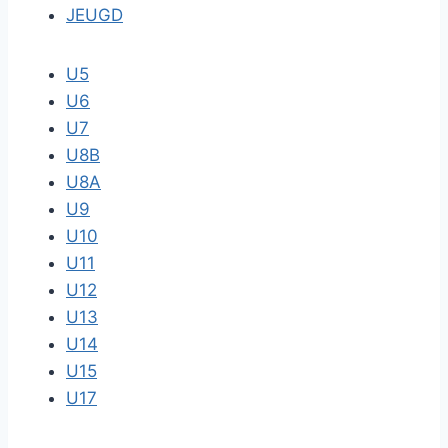
JEUGD
U5
U6
U7
U8B
U8A
U9
U10
U11
U12
U13
U14
U15
U17