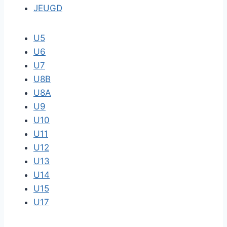
JEUGD
U5
U6
U7
U8B
U8A
U9
U10
U11
U12
U13
U14
U15
U17