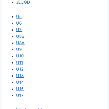
JEUGD
U5
U6
U7
U8B
U8A
U9
U10
U11
U12
U13
U14
U15
U17