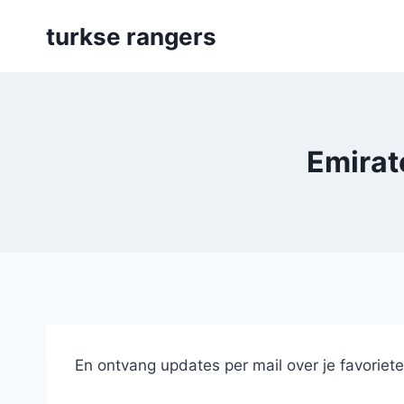
Skip
turkse rangers
to
content
Emirat
En ontvang updates per mail over je favoriet