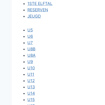
1STE ELFTAL
RESERVEN
JEUGD
U5
U6
U7
U8B
U8A
U9
U10
U11
U12
U13
U14
U15