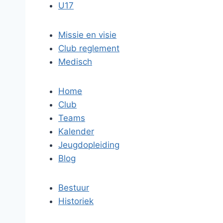
U17
Missie en visie
Club reglement
Medisch
Home
Club
Teams
Kalender
Jeugdopleiding
Blog
Bestuur
Historiek